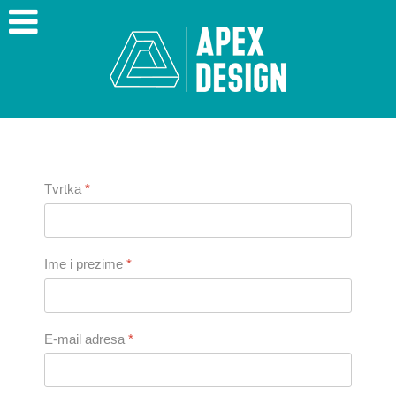
Tvrtka
*
Ime i prezime
*
E-mail adresa
*