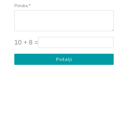
Poruka
*
10 + 8 =
Pošalji