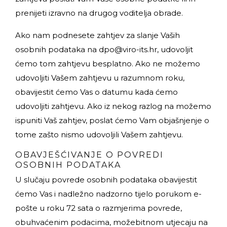
prenijeti izravno na drugog voditelja obrade.
Ako nam podnesete zahtjev za slanje Vaših
osobnih podataka na
dpo@viro-its.hr
, udovoljit
ćemo tom zahtjevu besplatno. Ako ne možemo
udovoljiti Vašem zahtjevu u razumnom roku,
obavijestit ćemo Vas o datumu kada ćemo
udovoljiti zahtjevu. Ako iz nekog razlog na možemo
ispuniti Vaš zahtjev, poslat ćemo Vam objašnjenje o
tome zašto nismo udovoljili Vašem zahtjevu.
OBAVJEŠĆIVANJE O POVREDI
OSOBNIH PODATAKA
U slučaju povrede osobnih podataka obavijestit
ćemo Vas i nadležno nadzorno tijelo porukom e-
pošte u roku 72 sata o razmjerima povrede,
obuhvaćenim podacima, možebitnom utjecaju na