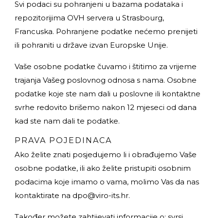
Svi podaci su pohranjeni u bazama podataka i
repozitorijima OVH servera u Strasbourg,
Francuska. Pohranjene podatke nećemo prenijeti
ili pohraniti u države izvan Europske Unije.
Vaše osobne podatke čuvamo i štitimo za vrijeme
trajanja Vašeg poslovnog odnosa s nama. Osobne
podatke koje ste nam dali u poslovne ili kontaktne
svrhe redovito brišemo nakon 12 mjeseci od dana
kad ste nam dali te podatke.
PRAVA POJEDINACA
Ako želite znati posjedujemo li i obrađujemo Vaše
osobne podatke, ili ako želite pristupiti osobnim
podacima koje imamo o vama, molimo Vas da nas
kontaktirate na
dpo@viro-its.hr
.
Također možete zahtijevati informacije o: svrsi